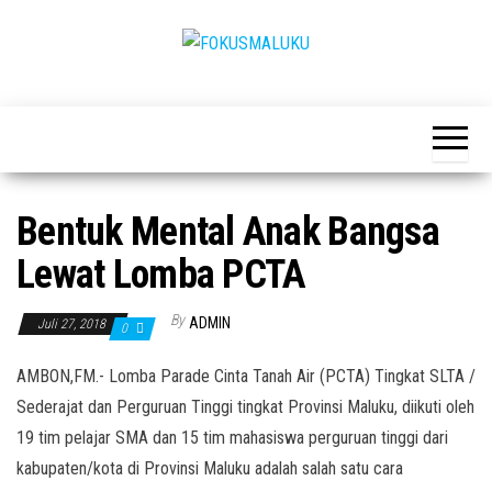
Skip
to
the
FOKUSMALUKU
Independen,terbuka,satu
content
tujuan
Bentuk Mental Anak Bangsa
Lewat Lomba PCTA
By
ADMIN
Juli 27, 2018
0
AMBON,FM.- Lomba Parade Cinta Tanah Air (PCTA) Tingkat SLTA /
Sederajat dan Perguruan Tinggi tingkat Provinsi Maluku, diikuti oleh
19 tim pelajar SMA dan 15 tim mahasiswa perguruan tinggi dari
kabupaten/kota di Provinsi Maluku adalah salah satu cara