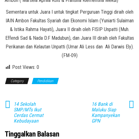
Ambon ( Marsela Aprilia Kols & Fransina Klementina Mekul)
Sementara untuk Juara I untuk tingkat Perguruan Tinggi diraih oleh
IAIN Ambon Fakultas Syariah dan Ekonomi Islam (Yuniarti Sulaiman
& Istika Rahma Hayati), Juara II diraih oleh FISIP Unpatti (Muh.
Effendi Sad & Nada D.F Madubun), dan Juara III diraih oleh Fakultas
Perikanan dan Kelautan Unpatti (Umar Ali Less dan Ali Darwis Ely).
(FM-09)
Post Views:
0
Category
Pendidikan
14 Sekolah
16 Bank di
SMP/MTs Ikut
Maluku Siap
Cerdas Cermat
Kampanyekan
Kebudayaan
GPN
Tinggalkan Balasan