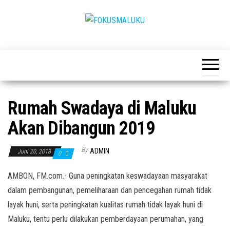
Skip
to
the
FOKUSMALUKU
Independen,terbuka,satu
content
tujuan
Rumah Swadaya di Maluku
Akan Dibangun 2019
By
ADMIN
Juni 20, 2018
0
AMBON, FM.com.- Guna peningkatan keswadayaan masyarakat
dalam pembangunan, pemeliharaan dan pencegahan rumah tidak
layak huni, serta peningkatan kualitas rumah tidak layak huni di
Maluku, tentu perlu dilakukan pemberdayaan perumahan, yang