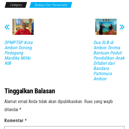
Category
Budaya Dan Parawisata
DPMPTSP Kota
Dua SLB di
Ambon Dorong
Ambon Terima
Pedagang
Bantuan Peduli
Mardika Miliki
Pendidikan Anak
NIB
Difabel dari
Bandara
Pattimura
Ambon
Tinggalkan Balasan
Alamat email Anda tidak akan dipublikasikan.
Ruas yang wajib
ditandai
*
Komentar
*