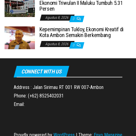
Ekonomi Triwulan II Maluku Tumbuh 5.31
Persen
Agustus 8, 2026
0
Kepemimpinan Tukloy, Ekonomi Kreatif di
Kota Ambon Semakin Berkembang
Agustus 8, 2026
0
CONNECT WITH US
Address : Jalan Sirimau RT 001 RW 007-Ambon
Phone: (+62) 8525402031
Email:
Proudly powered by
WordPress
|
Theme:
Envo Magazine