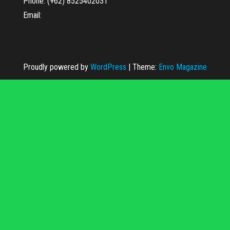
Phone: (+62) 8525402031
Email:
Proudly powered by
WordPress
|
Theme:
Envo Magazine