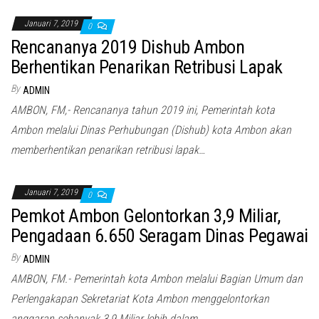
Januari 7, 2019
0
Rencananya 2019 Dishub Ambon
Berhentikan Penarikan Retribusi Lapak
By
ADMIN
AMBON, FM,- Rencananya tahun 2019 ini, Pemerintah kota
Ambon melalui Dinas Perhubungan (Dishub) kota Ambon akan
memberhentikan penarikan retribusi lapak…
Januari 7, 2019
0
Pemkot Ambon Gelontorkan 3,9 Miliar,
Pengadaan 6.650 Seragam Dinas Pegawai
By
ADMIN
AMBON, FM.- Pemerintah kota Ambon melalui Bagian Umum dan
Perlengakapan Sekretariat Kota Ambon menggelontorkan
anggaran sebanyak 3,9 Miliar lebih dalam…