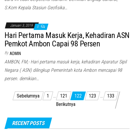
S.Kom Kepala Stasiun Geofisika…
Januari 3, 2019
0
Hari Pertama Masuk Kerja, Kehadiran ASN
Pemkot Ambon Capai 98 Persen
By
ADMIN
AMBON, FM,- Hari pertama masuk kerja, kehadiran Aparatur Sipil
Negara ( ASN) dilingkup Pemerintah kota Ambon mencapai 98
persen. demikian…
Paginasi
Sebelumnya
1
…
121
122
123
…
133
pos
Berikutnya
RECENT POSTS