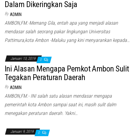
Dalam Dikeringkan Saja
By
ADMIN
AMBON,FM.-Memang Gila, entah apa yang menjadi alasan
mendasar salah seorang pakar lingkungan Universitas
Pattimura,kota Ambon -Maluku yang kini menyarankan kepada…
Januari 13, 2019
0
Ini Alasan Mengapa Pemkot Ambon Sulit
Tegakan Peraturan Daerah
By
ADMIN
AMBON,FM.- INI salah satu alasan mendasar mengapa
pemerintah kota Ambon sampai saat ini, masih sulit dalm
menegakan peraturan daerah. Yakni…
Januari 9, 2019
0