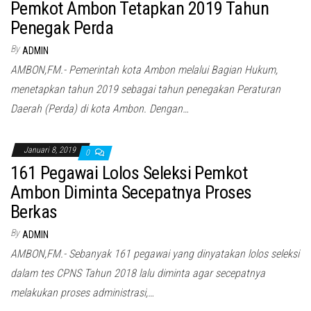
Pemkot Ambon Tetapkan 2019 Tahun
Penegak Perda
By
ADMIN
AMBON,FM.- Pemerintah kota Ambon melalui Bagian Hukum,
menetapkan tahun 2019 sebagai tahun penegakan Peraturan
Daerah (Perda) di kota Ambon. Dengan…
Januari 8, 2019
0
161 Pegawai Lolos Seleksi Pemkot
Ambon Diminta Secepatnya Proses
Berkas
By
ADMIN
AMBON,FM.- Sebanyak 161 pegawai yang dinyatakan lolos seleksi
dalam tes CPNS Tahun 2018 lalu diminta agar secepatnya
melakukan proses administrasi,…