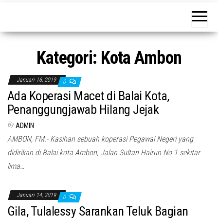
tujuan
Kategori:
Kota Ambon
Januari 16, 2019
0
Ada Koperasi Macet di Balai Kota,
Penanggungjawab Hilang Jejak
By
ADMIN
AMBON, FM.- Kasihan sebuah koperasi Pegawai Negeri yang
didirikan di Balai kota Ambon, Jalan Sultan Hairun No 1 sekitar
lima…
Januari 14, 2019
0
Gila, Tulalessy Sarankan Teluk Bagian