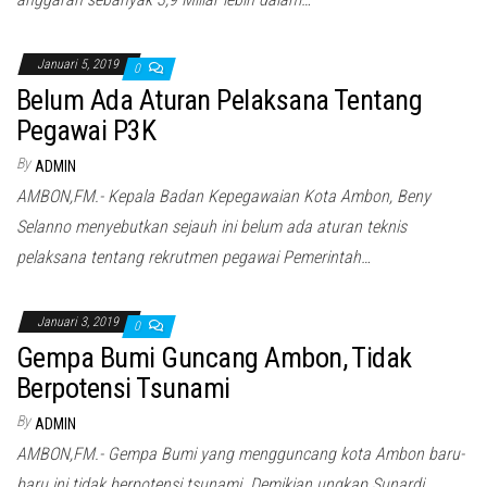
Januari 5, 2019
0
Belum Ada Aturan Pelaksana Tentang
Pegawai P3K
By
ADMIN
AMBON,FM.- Kepala Badan Kepegawaian Kota Ambon, Beny
Selanno menyebutkan sejauh ini belum ada aturan teknis
pelaksana tentang rekrutmen pegawai Pemerintah…
Januari 3, 2019
0
Gempa Bumi Guncang Ambon, Tidak
Berpotensi Tsunami
By
ADMIN
AMBON,FM.- Gempa Bumi yang mengguncang kota Ambon baru-
baru ini tidak berpotensi tsunami. Demikian ungkap Sunardi,