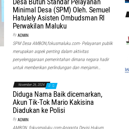
Desa Butuh Standar Pelayanan
Minimal Desa (SPM) Oleh. Semuel
Hatulely Asisten Ombudsman RI
Perwakilan Maluku
By
ADMIN
SPM Desa AMBON,fokusmaluku.com- Pelayanan publik
merupakan aspek penting dalam aktivitas
penyelenggaraan pemerintahan dimana negara hadir
untuk memberikan perlindungan dan menjamin…
November 26, 2024
0
Diduga Nama Baik dicemarkan,
Akun Tik-Tok Mario Kakisina
Diadukan ke Polisi
By
ADMIN
AMBON, fokusmaluku.com-Anggota Devisi Hukum