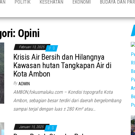
KAN
POLITIK
KESEHATAN
EKONOMI
BUDAYA DAN PAR
gori:
Opini
Februari 13, 2025
0
Krisis Air Bersih dan Hilangnya
Kawasan hutan Tangkapan Air di
Kota Ambon
By
ADMIN
AMBON,fokusmaluku.com – Kondisi topografis Kota
Ambon, sebagian besar terdiri dari daerah bergelombang
sampai terjal dengan luas ± 280 Km² atau…
Januari 15, 2025
0