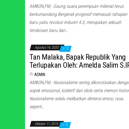
AMBON,FM,- Gaung suara perempuan milenial terus
berkumandang.Bergerak progresif memasuki tahapan
baru yaitu revolusi industri 4.0, merupakan sebuah
terobosan baru dari…
Agustus 16, 2020
0
Tan Malaka, Bapak Republik Yang
Terlupakan Oleh: Amelda Salim S.I
By
ADMIN
AMBON,FM,- Nasionalisme sering dikonotasikan denga
aspek emosional, kolektif dan idola serta memori histor
Nasionalisme selalu melibatkan dimensi emosi, rasa,
seperti…
Oktober 11, 2019
0