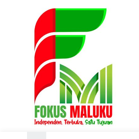
Skip
to
FOKUS
Independen
the
tujuan
content