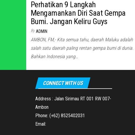
Perhatikan 9 Langkah
Mengamankan Diri Saat Gempa
Bumi. Jangan Keliru Guys
By
ADMIN
AMBON, FM,- Kita semua tahu, daerah Maluku adalah
salah satu daerah paling rentan gempa bumi di dunia.
Bahkan Indonesia yang…
CONNECT WITH US
Address : Jalan Sirimau RT 001 RW 007-
Ambon
Phone: (+62) 8525402031
Email: