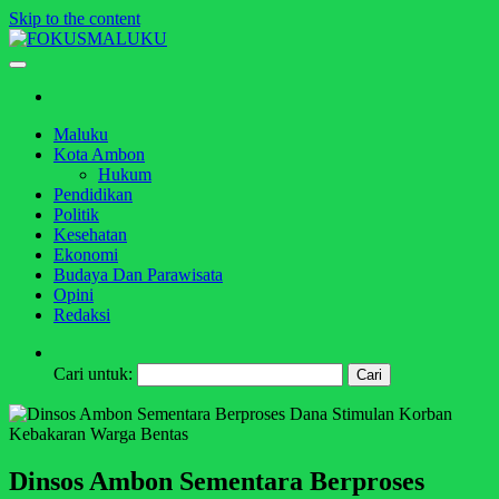
Skip to the content
FOKUSMALUKU
Independen,terbuka,satu tujuan
Maluku
Kota Ambon
Hukum
Pendidikan
Politik
Kesehatan
Ekonomi
Budaya Dan Parawisata
Opini
Redaksi
Cari untuk:
Dinsos Ambon Sementara Berproses