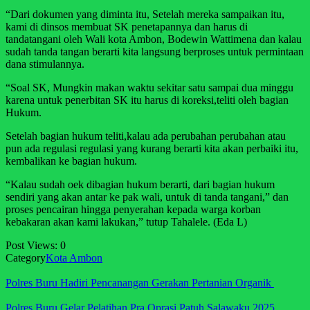
“Dari dokumen yang diminta itu, Setelah mereka sampaikan itu,
kami di dinsos membuat SK penetapannya dan harus di
tandatangani oleh Wali kota Ambon, Bodewin Wattimena dan kalau
sudah tanda tangan berarti kita langsung berproses untuk permintaan
dana stimulannya.
“Soal SK, Mungkin makan waktu sekitar satu sampai dua minggu
karena untuk penerbitan SK itu harus di koreksi,teliti oleh bagian
Hukum.
Setelah bagian hukum teliti,kalau ada perubahan perubahan atau
pun ada regulasi regulasi yang kurang berarti kita akan perbaiki itu,
kembalikan ke bagian hukum.
“Kalau sudah oek dibagian hukum berarti, dari bagian hukum
sendiri yang akan antar ke pak wali, untuk di tanda tangani,” dan
proses pencairan hingga penyerahan kepada warga korban
kebakaran akan kami lakukan,” tutup Tahalele. (Eda L)
Post Views:
0
Category
Kota Ambon
Polres Buru Hadiri Pencanangan Gerakan Pertanian Organik
Polres Buru Gelar Pelatihan Pra Oprasi Patuh Salawaku 2025